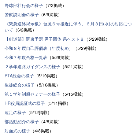
野球部壮行会の様子
（7/2掲載）
警察説明会の様子
（6/9掲載）
《緊急連絡掲示板》台風６号接近に伴う、６月３日(水)の対応につ
いて
（6/2掲載）
【剣道部】関東予選 男子団体 県ベスト８
（5/29掲載）
令和８年度自己評価表（年度初め）
（5/29掲載）
令和７年度合格一覧表
（5/28掲載）
２学年進路ガイダンスの様子
（5/21掲載）
PTA総会の様子
（5/19掲載）
生徒総会の様子
（5/16掲載）
第１学年制服セミナーの様子
（5/15掲載）
HR役員認証式の様子
（5/14掲載）
遠足の様子
（5/12掲載）
部活動紹介の様子
（4/8掲載）
対面式の様子
（4/8掲載）