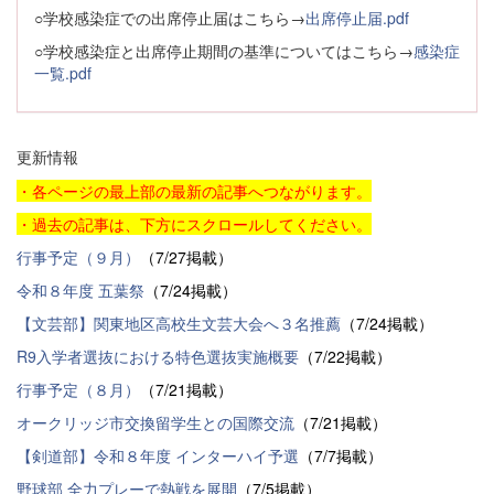
○学校感染症での出席停止届はこちら→
出席停止届.pdf
○学校感染症と出席停止期間の基準についてはこちら→
感染症
一覧.pdf
更新情報
・各ページの最上部の最新の記事へつながります。
・過去の記事は、下方にスクロールしてください。
行事予定（９月）
（7/27掲載）
令和８年度 五葉祭
（7/24掲載）
【文芸部】関東地区高校生文芸大会へ３名推薦
（7/24掲載）
R9入学者選抜における特色選抜実施概要
（7/22掲載）
行事予定（８月）
（7/21掲載）
オークリッジ市交換留学生との国際交流
（7/21掲載）
【剣道部】令和８年度 インターハイ予選
（7/7掲載）
野球部 全力プレーで熱戦を展開
（7/5掲載）