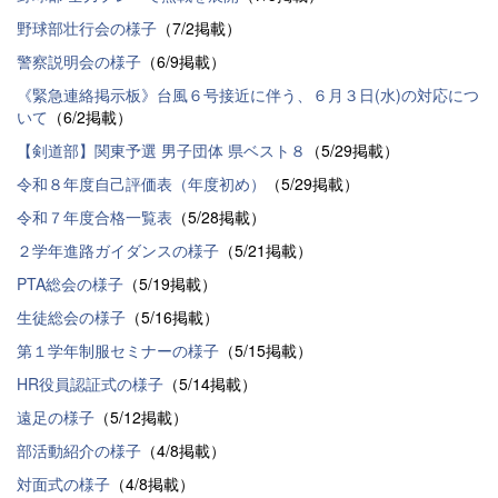
野球部壮行会の様子
（7/2掲載）
警察説明会の様子
（6/9掲載）
《緊急連絡掲示板》台風６号接近に伴う、６月３日(水)の対応につ
いて
（6/2掲載）
【剣道部】関東予選 男子団体 県ベスト８
（5/29掲載）
令和８年度自己評価表（年度初め）
（5/29掲載）
令和７年度合格一覧表
（5/28掲載）
２学年進路ガイダンスの様子
（5/21掲載）
PTA総会の様子
（5/19掲載）
生徒総会の様子
（5/16掲載）
第１学年制服セミナーの様子
（5/15掲載）
HR役員認証式の様子
（5/14掲載）
遠足の様子
（5/12掲載）
部活動紹介の様子
（4/8掲載）
対面式の様子
（4/8掲載）