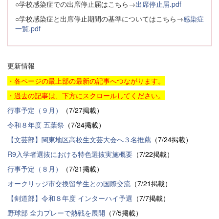
○学校感染症での出席停止届はこちら→
出席停止届.pdf
○学校感染症と出席停止期間の基準についてはこちら→
感染症
一覧.pdf
更新情報
・各ページの最上部の最新の記事へつながります。
・過去の記事は、下方にスクロールしてください。
行事予定（９月）
（7/27掲載）
令和８年度 五葉祭
（7/24掲載）
【文芸部】関東地区高校生文芸大会へ３名推薦
（7/24掲載）
R9入学者選抜における特色選抜実施概要
（7/22掲載）
行事予定（８月）
（7/21掲載）
オークリッジ市交換留学生との国際交流
（7/21掲載）
【剣道部】令和８年度 インターハイ予選
（7/7掲載）
野球部 全力プレーで熱戦を展開
（7/5掲載）