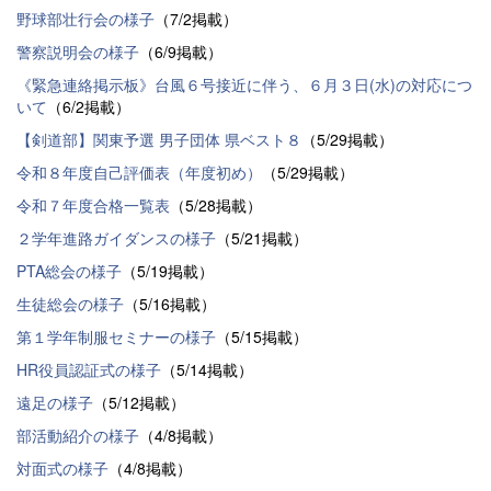
野球部壮行会の様子
（7/2掲載）
警察説明会の様子
（6/9掲載）
《緊急連絡掲示板》台風６号接近に伴う、６月３日(水)の対応につ
いて
（6/2掲載）
【剣道部】関東予選 男子団体 県ベスト８
（5/29掲載）
令和８年度自己評価表（年度初め）
（5/29掲載）
令和７年度合格一覧表
（5/28掲載）
２学年進路ガイダンスの様子
（5/21掲載）
PTA総会の様子
（5/19掲載）
生徒総会の様子
（5/16掲載）
第１学年制服セミナーの様子
（5/15掲載）
HR役員認証式の様子
（5/14掲載）
遠足の様子
（5/12掲載）
部活動紹介の様子
（4/8掲載）
対面式の様子
（4/8掲載）