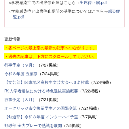
○学校感染症での出席停止届はこちら→
出席停止届.pdf
○学校感染症と出席停止期間の基準についてはこちら→
感染症
一覧.pdf
更新情報
・各ページの最上部の最新の記事へつながります。
・過去の記事は、下方にスクロールしてください。
行事予定（９月）
（7/27掲載）
令和８年度 五葉祭
（7/24掲載）
【文芸部】関東地区高校生文芸大会へ３名推薦
（7/24掲載）
R9入学者選抜における特色選抜実施概要
（7/22掲載）
行事予定（８月）
（7/21掲載）
オークリッジ市交換留学生との国際交流
（7/21掲載）
【剣道部】令和８年度 インターハイ予選
（7/7掲載）
野球部 全力プレーで熱戦を展開
（7/5掲載）