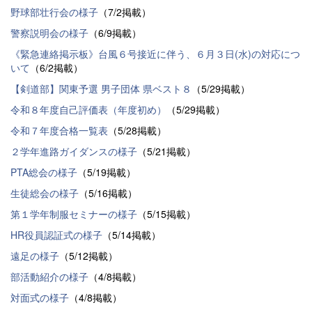
野球部壮行会の様子
（7/2掲載）
警察説明会の様子
（6/9掲載）
《緊急連絡掲示板》台風６号接近に伴う、６月３日(水)の対応につ
いて
（6/2掲載）
【剣道部】関東予選 男子団体 県ベスト８
（5/29掲載）
令和８年度自己評価表（年度初め）
（5/29掲載）
令和７年度合格一覧表
（5/28掲載）
２学年進路ガイダンスの様子
（5/21掲載）
PTA総会の様子
（5/19掲載）
生徒総会の様子
（5/16掲載）
第１学年制服セミナーの様子
（5/15掲載）
HR役員認証式の様子
（5/14掲載）
遠足の様子
（5/12掲載）
部活動紹介の様子
（4/8掲載）
対面式の様子
（4/8掲載）